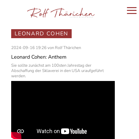
≡
ausstellungen
archiv
LEONARD COHEN
einladung
fotografie
panorama
2024-09-16 19:26
von Rolf Thärichen
out of focus
Leonard Cohen: Anthem
lost in detail
besondere
Sie sollte zunächst am 100sten Jahrestag der
digitalia
Abschaffung der Sklaverei in den USA uraufgeführt
metamorphosen
werden.
objekte
led-objekte
3d-druck
random graphics
laser
worte
poesie
sprüche
duette
bedenklich
3d-typografie