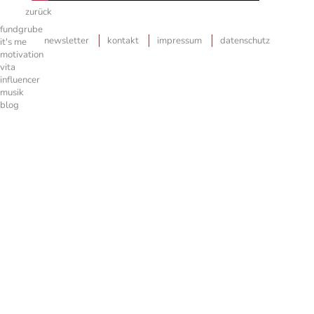
irland
zurück
irish songbook
fundgrube
navigation
newsletter
kontakt
impressum
datenschutz
it's me
überspringen
motivation
vita
influencer
musik
blog